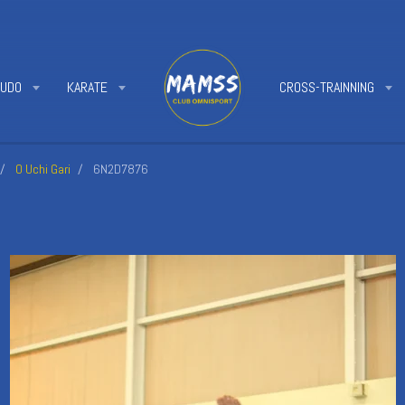
JUDO
KARATE
CROSS-TRAINNING
O Uchi Gari
6N2D7876